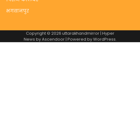
भगवानपुर
Copyright © 2026
uttarakhandmirror
| Hyper
News by
Ascendoor
| Powered by
WordPress
.