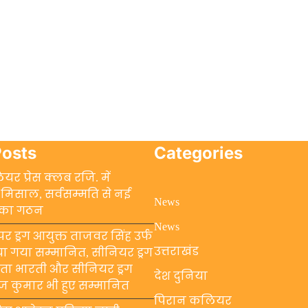
Posts
Categories
यर प्रेस क्लब रजि. में
मिसाल, सर्वसम्मति से नई
News
 का गठन
News
र ड्रग आयुक्त ताजवर सिंह उर्फ
उत्तराखंड
ा गया सम्मानित, सीनियर ड्रग
नीता भारती और सीनियर ड्रग
देश दुनिया
ीरज कुमार भी हुए सम्मानित
पिरान कलियर