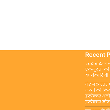
Recent 
उत्तराखंड,कलि
एकजुटता की 
कार्यकारिणी
नेशनल स्तर प
जग्गी को किय
इंस्पेक्टर अ
इंस्पेक्टर न