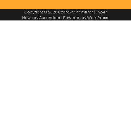
Copyright © 2026
uttarakhandmirror
| Hyper
News by
Ascendoor
| Powered by
WordPress
.