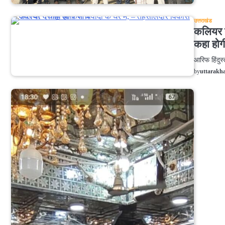
उत्तराखंड
कलियर द
कहा होग
आरिफ ह
by
uttarakh