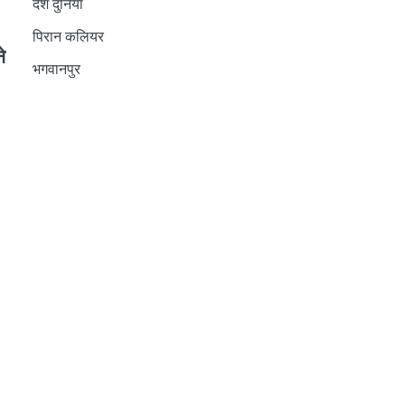
देश दुनिया
पिरान कलियर
े
भगवानपुर