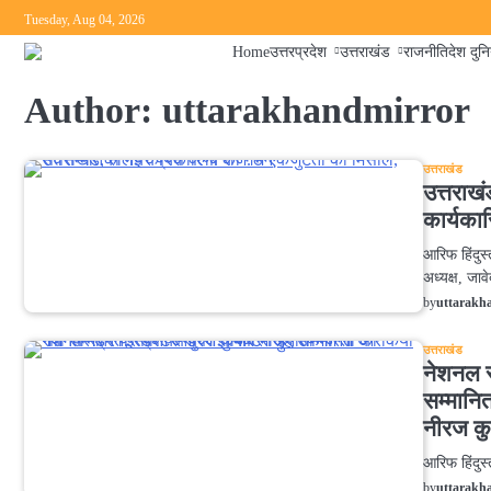
Skip
Tuesday, Aug 04, 2026
to
Home
उत्तरप्रदेश
उत्तराखंड
राजनीति
देश दुन
content
Author:
uttarakhandmirror
उत्तराखंड
उत्तराख
कार्यका
आरिफ हिंदुस
अध्यक्ष, जा
by
uttarakh
उत्तराखंड
नेशनल स
सम्मानित
नीरज कु
आरिफ
by
uttarakh