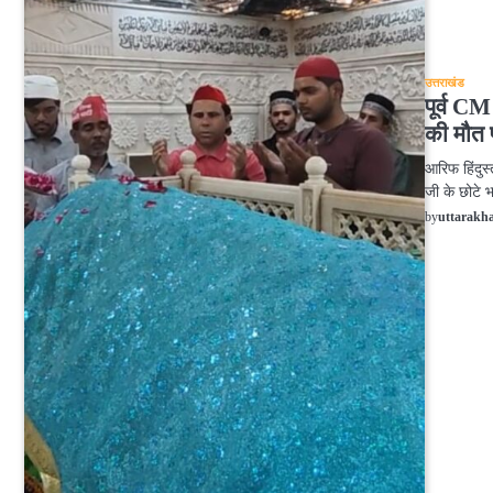
उत्तराखंड
पूर्व C
की मौत प
आरिफ हिंदुस
जी के छोटे
by
uttarakh