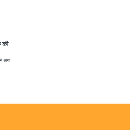
क की
मने आया