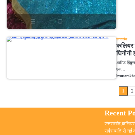
उत्तराखंड
कलियर क
घिनौनी ह
आरिफ हिंदुस्
एक…
by
uttarakh
Posts
1
2
pagination
Recent Po
उत्तराखंड,कलियर 
सर्वसम्मति से नई