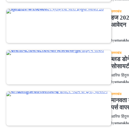
उत्तराखंड
हज 2027
आवेदन
उत्तराखं
by
uttarakh
उत्तराखंड
ब्लड डो
सोसायटी
आरिफ
by
uttarakh
उत्तराखंड
मानवता 
पर्स वा
आरिफ ह
by
uttarakh