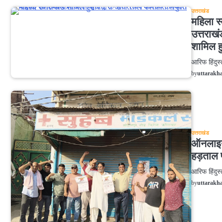
उत्तराखंड
महिला स्
उत्तराखं
शामिल ह
आरिफ 
by
uttarakh
उत्तराखंड
ऑनलाइन 
हड़ताल 
आरिफ ह
by
uttarakh