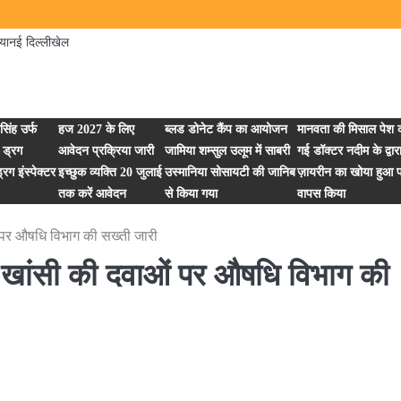
िया
नई दिल्ली
खेल
िंह उर्फ
हज 2027 के लिए
ब्लड डोनेट कैंप का आयोजन
मानवता की मिसाल पेश 
 ड्रग
आवेदन प्रक्रिया जारी
जामिया शम्सुल उलूम में साबरी
गई डॉक्टर नदीम के द्वार
रग इंस्पेक्टर
इच्छुक व्यक्ति 20 जुलाई
उस्मानिया सोसायटी की जानिब
ज़ायरीन का खोया हुआ प
तक करें आवेदन
से किया गया
वापस किया
ओं पर औषधि विभाग की सख्ती जारी
में खांसी की दवाओं पर औषधि विभाग की