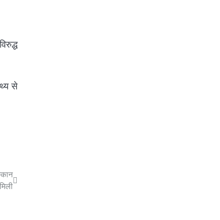
िरुद्ध
थ्य से
स्कान
मिली