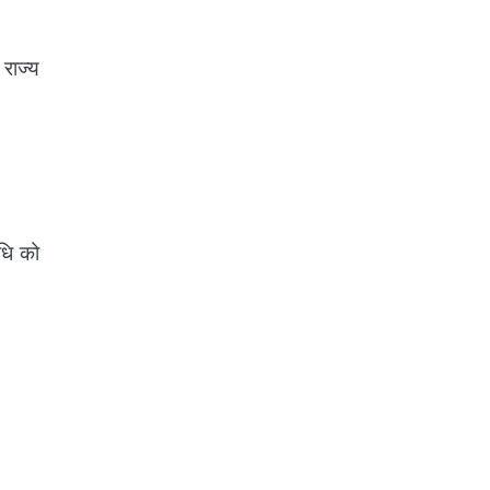
राज्य
षधि को