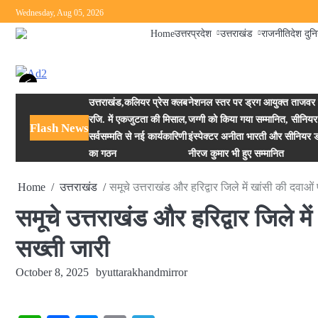
Skip
Wednesday, Aug 05, 2026
to
Home
उत्तरप्रदेश
उत्तराखंड
राजनीति
देश दुन
content
<
उत्तराखंड,कलियर प्रेस क्लब
नेशनल स्तर पर ड्रग आयुक्त ताजवर स
रजि. में एकजुटता की मिसाल,
जग्गी को किया गया सम्मानित, सीनियर
Flash News
सर्वसम्मति से नई कार्यकारिणी
इंस्पेक्टर अनीता भारती और सीनियर ड्
का गठन
नीरज कुमार भी हुए सम्मानित
Home
उत्तराखंड
समूचे उत्तराखंड और हरिद्वार जिले में खांसी की दवा
समूचे उत्तराखंड और हरिद्वार जिले 
सख्ती जारी
October 8, 2025
by
uttarakhandmirror