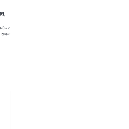
गत,
 कलियर:
 सम्पन्न