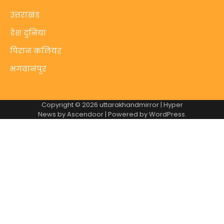
उत्तराखंड
देश दुनिया
पिरान कलियर
भगवानपुर
Copyright © 2026
uttarakhandmirror
| Hyper
News by
Ascendoor
| Powered by
WordPress
.