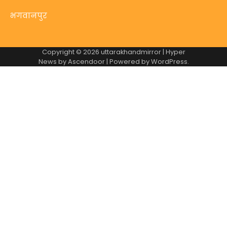
भगवानपुर
Copyright © 2026
uttarakhandmirror
| Hyper
News by
Ascendoor
| Powered by
WordPress
.