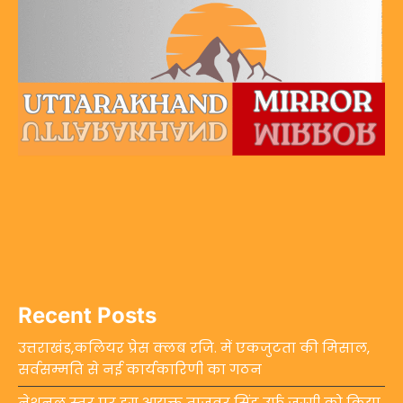
Recent Posts
उत्तराखंड,कलियर प्रेस क्लब रजि. में एकजुटता की मिसाल,
सर्वसम्मति से नई कार्यकारिणी का गठन
नेशनल स्तर पर ड्रग आयुक्त ताजवर सिंह उर्फ जग्गी को किया