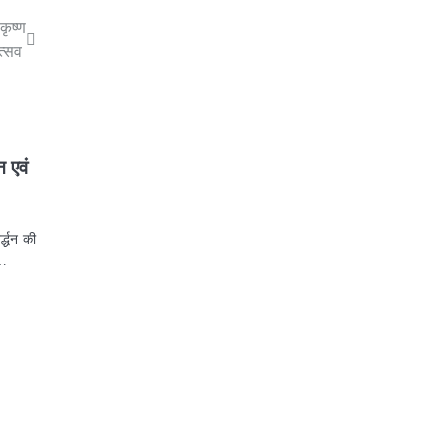
कृष्ण
त्सव
न एवं
द्धन की
ं…