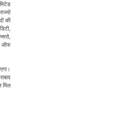
िमिटेड
राज्यो
दों की
ोडिटी,
म्सरो,
री ऑफ
जाएगा।
दराबाद
न मिल