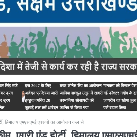
र सिंह उर्फ
हज 2027 के लिए
ब्लड डोनेट कैंप का आयोजन
मानवता की मिसाल पेश
ियर ड्रग
आवेदन प्रक्रिया जारी
जामिया शम्सुल उलूम में साबरी
गई डॉक्टर नदीम के द्वा
यर ड्रग
इच्छुक व्यक्ति 20
उस्मानिया सोसायटी की
ज़ायरीन का खोया हुआ
नित
जुलाई तक करें आवेदन
जानिब से किया गया
पर्स वापस किया
होर्टी, हिमालय एमएसएमई एक्सपो का आयोजन कल से
ीम, एग्री एंड होर्टी, हिमालय एमएसएम