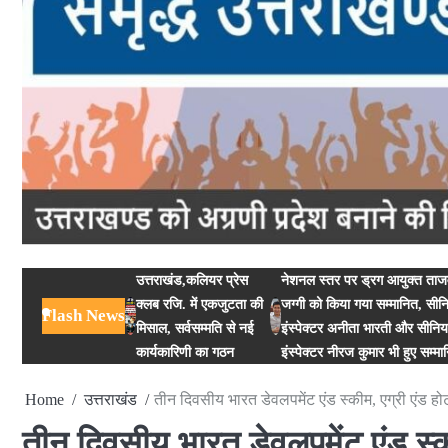
उत्तराखंड,कलियर प्रेस
नेशनल स्तर पर ड्रग आयुक्त ताजव
क्लब रजि. में एकजुटता की
जग्गी को किया गया सम्मानित, सीन
Flash News
मिसाल, सर्वसम्मति से नई
इंस्पेक्टर अनीता भारती और सीनि
कार्यकारिणी का गठन
इंस्पेक्टर नीरज कुमार भी हुए सम्मा
Home
उत्तराखंड
तीन दिवसीय भारत डेवलपमेंट एंड स्कीम, एग्री एंड 
तीन दिवसीय भारत डेवलपमेंट एंड स्क