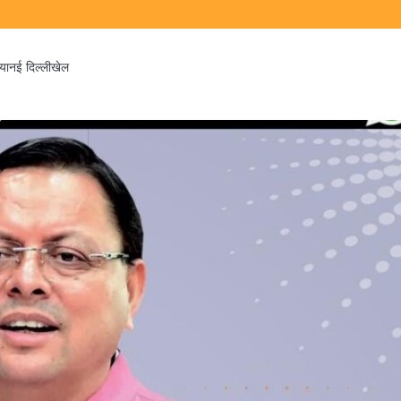
िया
नई दिल्ली
खेल