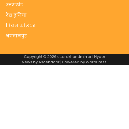
उत्तराखंड
देश दुनिया
पिरान कलियर
भगवानपुर
Copyright © 2026
uttarakhandmirror
| Hyper
News by
Ascendoor
| Powered by
WordPress
.