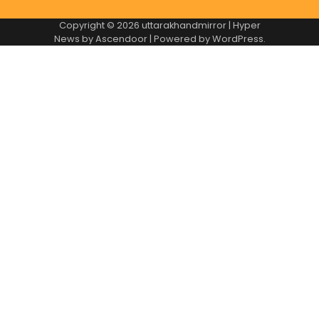
Copyright © 2026
uttarakhandmirror
| Hyper
News by
Ascendoor
| Powered by
WordPress
.