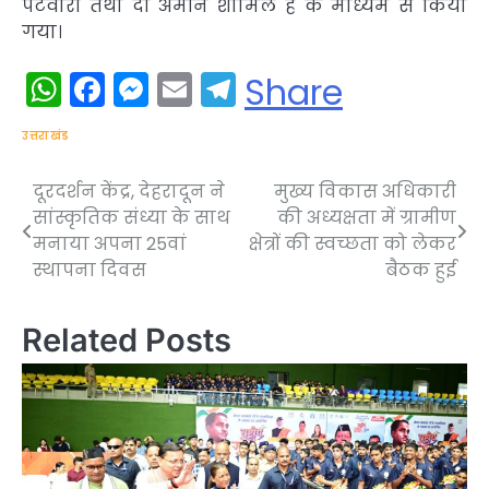
पटवारी तथा दो अमीन शामिल है के माध्यम से किया
गया।
WhatsApp
Facebook
Messenger
Email
Telegram
Share
उत्तराखंड
दूरदर्शन केंद्र, देहरादून ने
मुख्य विकास अधिकारी
Post
सांस्कृतिक संध्या के साथ
की अध्यक्षता में ग्रामीण
navigation
मनाया अपना 25वां
क्षेत्रों की स्वच्छता को लेकर
स्थापना दिवस
बैठक हुई
Related Posts