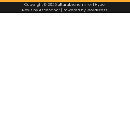
Copyright © 2026
uttarakhandmirror
| Hyper
News by
Ascendoor
| Powered by
WordPress
.