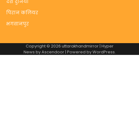
देश दुनिया
पिरान कलियर
भगवानपुर
Copyright © 2026
uttarakhandmirror
| Hyper
News by
Ascendoor
| Powered by
WordPress
.