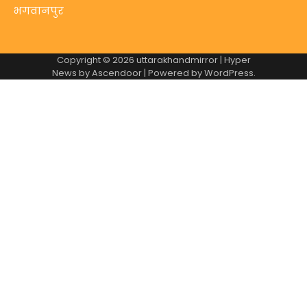
भगवानपुर
Copyright © 2026
uttarakhandmirror
| Hyper
News by
Ascendoor
| Powered by
WordPress
.