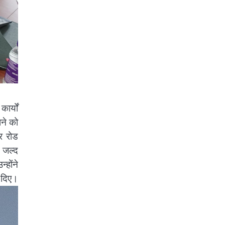
ार्यों
ने को
र रोड
 जल्द
्होंने
 दिए।