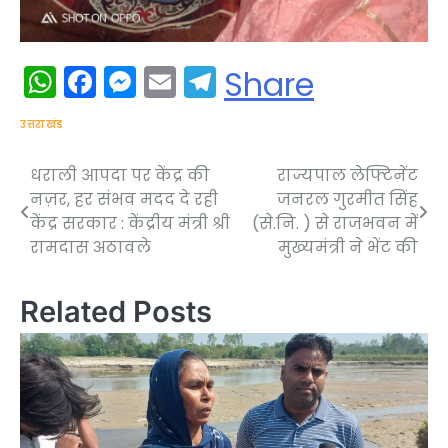
WhatsApp
Facebook
Messenger
Email
Telegram
Share
उत्तराखंड
धराली आपदा पर केंद्र की
राज्यपाल लेफ्टिनेंट
Post
नज़र, हर संभव मदद दे रही
जनरल गुरमीत सिंह
navigation
केंद्र सरकार : केंद्रीय मंत्री श्री
(से.नि. ) से राजभवन में
रामदास अठावले
मुख्यमंत्री ने भेंट की
Related Posts