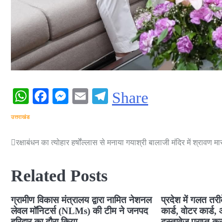
WhatsApp
Facebook
Messenger
Email
Telegram
Share
उत्तराखंड
रक्षाबंधन का त्योहार हर्षोंल्लास से मनाया गया
श्री बालाजी मंदिर में श्राव
Post
navigation
Related Posts
ग्रामीण विकास मंत्रालय द्वारा नामित नेशनल
प्रदेश में गलत तर
लेवल मॉनिटर्स (NLMs) की टीम ने जनपद
कार्ड, वोटर कार्ड,
हरिद्वार का दौरा किया
दस्तावेज प्राप्त कर