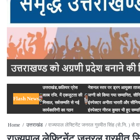
उत्तराखंड,कलियर प्रेस
नेशनल स्तर पर ड्रग आयुक्त ताजव
क्लब रजि. में एकजुटता की
जग्गी को किया गया सम्मानित, सीन
Flash News
मिसाल, सर्वसम्मति से नई
इंस्पेक्टर अनीता भारती और सीनि
कार्यकारिणी का गठन
इंस्पेक्टर नीरज कुमार भी हुए सम्मा
Home
उत्तराखंड
राज्यपाल लेफ्टिनेंट जनरल गुरमीत सिंह (से.नि. ) से राज
राज्यपाल लेफ्टिनेंट जनरल गुरमीत सिंह