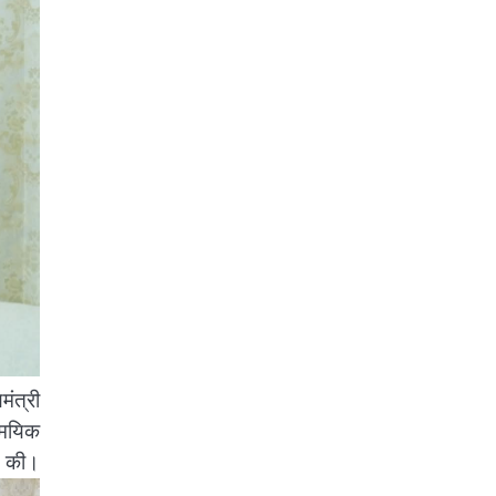
मंत्री
ामयिक
।