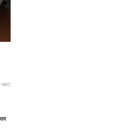
ा गया
त्सव