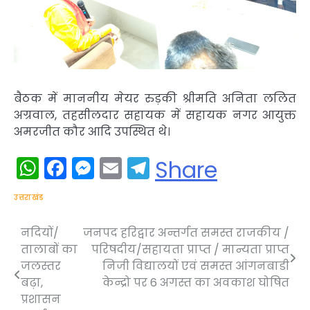
बैठक में माननीय मेयर रुड़की श्रीमति अनिता ललित
अग्रवाल, तहसीलदार सहायक में सहायक नगर आयुक्त
अमरजीत कौर आदि उपस्थित थे।
WhatsApp
Facebook
Messenger
Email
Telegram
Share
उत्तराखंड
नदियों/
जनपद हरिद्वार अन्तर्गत समस्त राजकीय /
Post
तालाबों का
परिषदीय/सहायता प्राप्त / मान्यता प्राप्त
navigation
जलस्तर
निजी विद्यालयों एवं समस्त आंगनबाडी
बढ़ा,
केन्द्रो पर 6 अगस्त का अवकाश घोषित
प्रशासन