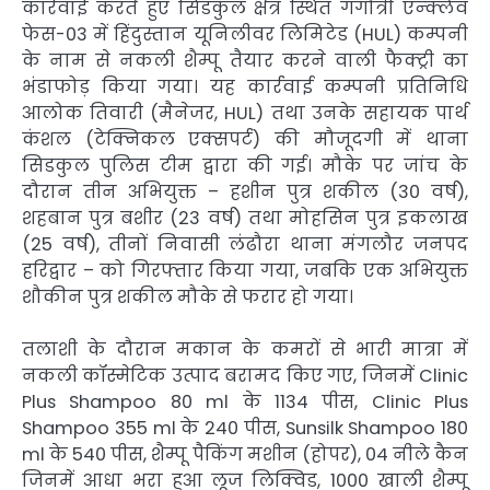
कार्रवाई करते हुए सिडकुल क्षेत्र स्थित गंगोत्री एन्क्लेव
फेस-03 में हिंदुस्तान यूनिलीवर लिमिटेड (HUL) कम्पनी
के नाम से नकली शैम्पू तैयार करने वाली फैक्ट्री का
भंडाफोड़ किया गया। यह कार्रवाई कम्पनी प्रतिनिधि
आलोक तिवारी (मैनेजर, HUL) तथा उनके सहायक पार्थ
कंशल (टेक्निकल एक्सपर्ट) की मौजूदगी में थाना
सिडकुल पुलिस टीम द्वारा की गई। मौके पर जांच के
दौरान तीन अभियुक्त – हशीन पुत्र शकील (30 वर्ष),
शहबान पुत्र बशीर (23 वर्ष) तथा मोहसिन पुत्र इकलाख
(25 वर्ष), तीनों निवासी लंढौरा थाना मंगलौर जनपद
हरिद्वार – को गिरफ्तार किया गया, जबकि एक अभियुक्त
शौकीन पुत्र शकील मौके से फरार हो गया।
तलाशी के दौरान मकान के कमरों से भारी मात्रा में
नकली कॉस्मेटिक उत्पाद बरामद किए गए, जिनमें Clinic
Plus Shampoo 80 ml के 1134 पीस, Clinic Plus
Shampoo 355 ml के 240 पीस, Sunsilk Shampoo 180
ml के 540 पीस, शैम्पू पैकिंग मशीन (होपर), 04 नीले कैन
जिनमें आधा भरा हुआ लूज लिक्विड, 1000 खाली शैम्पू