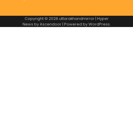
Copyright © 2026
uttarakhandmirror
| Hyper
News by
Ascendoor
| Powered by
WordPress
.