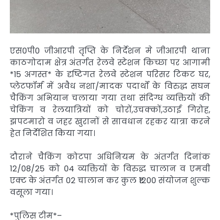
एस0पी0 जीआरपी तृप्ति के निर्देशन मे जीआरपी थाना
काठगोदाम क्षेत्र अंतर्गत रेलवे स्टेशन किच्छा पर आगामी
*15 अगस्त* के दृष्टिगत रेलवे स्टेशन परिसर टिकट घर,
प्लेटफॉर्म में अवैध नशा/मादक पदार्थों के विरुद्ध सघन
चैकिंग अभियान चलाया गया तथा संदिग्ध व्यक्तियों की
चेकिंग व रेलयात्रियों को चोरों,उचक्कों,उठाई गिरोह,
झपटमारो व जहर खुरानों से सावधान रहकर यात्रा करने
हेत निर्देशित किया गया।
दौराने चैकिंग कोटपा अधिनियम के अंतर्गत दिनांक
12/08/25 को 04 व्यक्तियों के विरुद्ध चालान व एमवी
एक्ट के अंतर्गत 02 चालान कर कुल ₹1200 संयोजन शुल्क
वसूला गया।
*पुलिस टीम*–