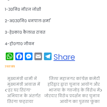
1-उ0नि0 नीरज जोशी
2-अ0उ0नि0 धनपाल शर्मा
3-हे0का0 कैलाश रावत
4-हो0गा0 जीवन
WhatsApp
Facebook
Messenger
Email
Telegram
Share
उत्तराखंड
मुख्यमंत्री धामी ने
जिला महानगर कांग्रेस कमेटी
Post
मुख्यमंत्री आवास में
हरिद्वार द्वारा चुनाव आयोग और
navigation
‘हर घर तिरंगा’
भाजपा के गठजोड़ के विरोध में
अभियान के अंतर्गत
जोरदार विरोध प्रदर्शन कर चुनाव
तिरंगा फहराया
आयोग का पुतला फूंका