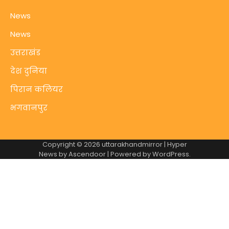
News
News
उत्तराखंड
देश दुनिया
पिरान कलियर
भगवानपुर
Copyright © 2026
uttarakhandmirror
| Hyper
News by
Ascendoor
| Powered by
WordPress
.