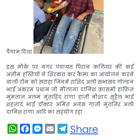
पैगाम दिया
इस मौक़े पर नगर पंचायत पिरान कलियर की कई
अज़ीम हस्तियों ने शिरकत कर कैम्प का आयोजन करने
वाली टीम को सराहा जिनमे राशिद अली सभासद गोल्डन
भाई अकरम प्रधान जी मौलाना दानिश क़ासमी हाफ़िज़
मुमताज़ अलम मुंताहिद राणा हाजी नौशाद सुहैल भाई
शहज़ाद भाई डॉक्टर अमित अनस गाजी मुंतज़िर अली
दानिश राणा आदि का सहयोग रहा
WhatsApp
Facebook
Messenger
Email
Telegram
Share