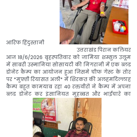
आरिफ हिंदुस्तानी
उत्तराखंड पिरान कलियर
आज 18/6/2026 बृहस्पतिवार को जामिया शम्सुल उलूम
में साबरी उस्मानिया सोसायटी की निगरानी में एक ब्लड
डोनेट कैम्प का आयोजन हुआ जिसमे चीफ गेस्ट के तोर
पर *मुफ़्ती रियासत अली* में शिरकत की अलहमदिल्लाह
कैम्प बहुत कामयाब रहा 40 रक्तवीरों ने कैम्प में अपना
ब्लड डोनेट कर इंसानियत मुहब्बत और भाईचारे का