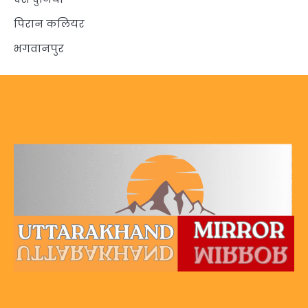
पिरान कलियर
भगवानपुर