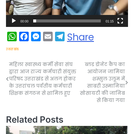
00:00
01:15
WhatsApp
Facebook
Messenger
Email
Telegram
Share
उत्तराखंड
महिला स्वास्थ्य कर्मी सेवा संघ
ब्लड डोनेट कैंप का
Post
द्वारा आज राज्य कर्मचारी संयुक्त
आयोजन जामिया
navigation
परिषद उत्तराखंड से अलग होकर
शम्सुल उलूम में
के उत्तरांचल पर्वतीय कर्मचारी
साबरी उस्मानिया
शिक्षक संगठन से शामिल हुए
सोसायटी की जानिब
से किया गया
Related Posts