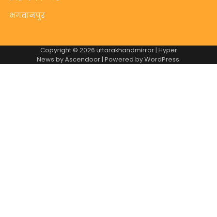
भगवानपुर
Copyright © 2026
uttarakhandmirror
| Hyper
News by
Ascendoor
| Powered by
WordPress
.