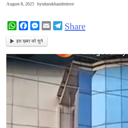
August 8, 2025
by
uttarakhandmirror
WhatsApp
Facebook
Messenger
Email
Telegram
Share
इस ख़बर को सुने