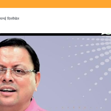
िया
नई दिल्ली
खेल