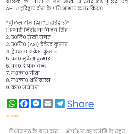
बालक की माता ने नम आंखों से उत्तराखंड पुलिस एवं
AHTU हरिद्वार टीम के प्रति आभार व्यक्त किया।
*पुलिस टीम (AHTU हरिद्वार)*
1. प्रभारी निरीक्षक विजय सिंह
2. उ0नि0 राखी रावत
3. उ0नि0 (ASI) देवेन्द्र कुमार
4. हे0का0 राकेश कुमार
5. का0 मुकेश कुमार
6. का0 दीपक चन्द
7. म0का0 गीता
8. म0का0 शशिबाला
9. का0 जयराज
WhatsApp
Facebook
Messenger
Email
Telegram
Share
उत्तराखंड
पिथौरागढ़ के ग्राम बांस
ऑपरेशन कालनेमि के तहत
Post