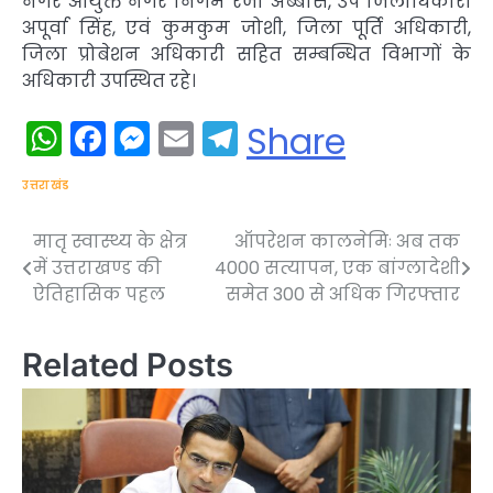
नगर आयुक्त नगर निगम रजा अब्बास, उप जिलाधिकारी
अपूर्वा सिंह, एवं कुमकुम जोशी, जिला पूर्ति अधिकारी,
जिला प्रोबेशन अधिकारी सहित सम्बन्धित विभागों के
अधिकारी उपस्थित रहे।
WhatsApp
Facebook
Messenger
Email
Telegram
Share
उत्तराखंड
मातृ स्वास्थ्य के क्षेत्र
ऑपरेशन कालनेमिः अब तक
Post
में उत्तराखण्ड की
4000 सत्यापन, एक बांग्लादेशी
navigation
ऐतिहासिक पहल
समेत 300 से अधिक गिरफ्तार
Related Posts