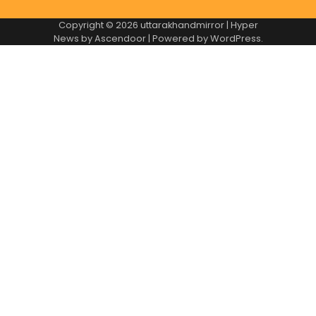
Copyright © 2026
uttarakhandmirror
| Hyper
News by
Ascendoor
| Powered by
WordPress
.