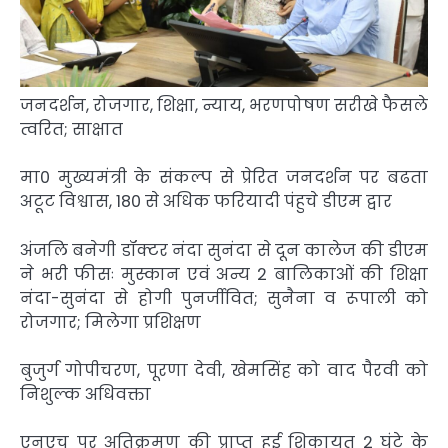
जनदर्शन, रोजगार, शिक्षा, न्याय, भरणपोषण सरीखे फैसले
त्वरित; साक्षात
मा0 मुख्यमंत्री के संकल्प से प्रेरित जनदर्शन पर बढता
अटूट विश्वास, 180 से अधिक फरियादी पंहुचे डीएम द्वार
अंजलि बनेगी डॉक्टर नंदा सुनंदा से दून कालेज की डीएम
ने भरी फीसः मुस्कान एवं अन्य 2 बालिकाओं की शिक्षा
नंदा-सुनंदा से होगी पुनर्जीवित; सुनैना व रूपाली को
रोजगार; मिलेगा प्रशिक्षण
बुजुर्ग गोपीचरण, पूरणा देवी, खेमसिंह को वाद पैरवी को
निशुल्क अधिवक्ता
एनएच पर अतिक्रमण की प्राप्त हुई शिकायत 2 घंटे के