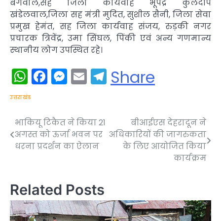
बंगवाल,सह जिला कार्यवाह भूपेंद्र कुलदीप
खंडेलवाल,जिला सह मंत्री मुदित, सुशील सैनी, जिला सेवा
प्रमुख हेमंत, सह जिला कार्यवाह संजय, रुड़की नगर
प्रचारक त्रिवेंद्र, उमा सिंघल, पिंकी एवं अन्य गणमान्य
स्थानीय लोग उपस्थित रहे।
WhatsApp
Facebook
Messenger
Email
Telegram
Share
उत्तराखंड
भाकियू टिकैत ने किया 21
बीआईएस देहरादून ने
Post
अगस्त को ऊर्जा भवन पर
अधिकारियों की जागरुकता
navigation
धरना प्रदर्शन का ऐलान
के लिए आयोजित किया
कार्यक्रम
Related Posts