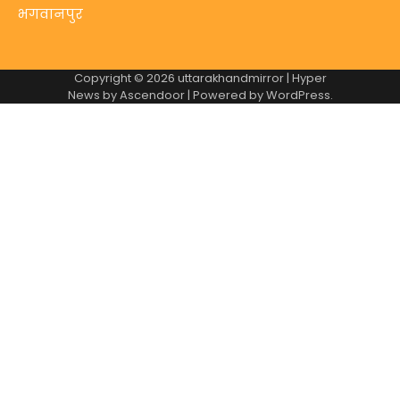
भगवानपुर
Copyright © 2026
uttarakhandmirror
| Hyper
News by
Ascendoor
| Powered by
WordPress
.