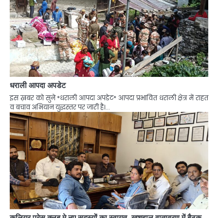
धराली आपदा अपडेट
इस ख़बर को सुने *धराली आपदा अपडेट* आपदा प्रभावित धराली क्षेत्र में राहत
व बचाव अभियान युद्धस्तर पर जारी है।…
कलियर प्रेस क्लब मे नए सदस्यों का स्वागत, खुशहाल वातावरण में बैठक