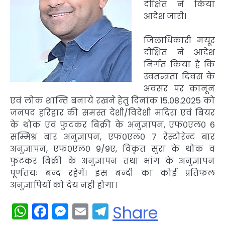
दीक्षित ने किया
आदेश जारी।
जिलाधिकारी मयूर
दीक्षित ने आदेश
निर्गत किया है कि
स्वतन्त्रता दिवस के
अवसर पर कानून
एवं लोक शान्ति बनाये रखने हेतु दिनांक 15.08.2025 को
जनपद हरिद्वार की समस्त देशी/विदेशी मदिरा एवं बियर
के थोक एवं फुटकर बिक्री के अनुज्ञापन, एफ०एल० 6
सम्मिश्र बार अनुज्ञापन, एफ०एल० 7 रेस्टोरेन्ट बार
अनुज्ञापन, एफ०एल० 9/9ए, विकृत सुरा के थोक व
फुटकर बिक्री के अनुज्ञापन तथा भांग के अनुज्ञापन
पूर्णतयः बन्द रहेगें। इस बन्दी का कोई प्रतिफल
अनुज्ञापियों को देय नही होगा।
WhatsApp
Facebook
Messenger
Email
Telegram
Share