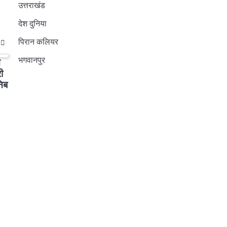
उत्तराखंड
देश दुनिया
पिरान कलियर
भगवानपुर
न
ी
िब