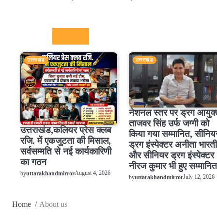
Recent
उत्तराखंड
उत्तराखंड
नेशनल स्तर पर ड्रग आयुक्
ताजवर सिंह उर्फ जग्गी को
उत्तराखंड,कलियर प्रेस क्लब
किया गया सम्मानित, सीनिय
रजि. में एकजुटता की मिसाल,
ड्रग इंस्पेक्टर अनीता भारती
सर्वसम्मति से नई कार्यकारिणी
और सीनियर ड्रग इंस्पेक्टर
का गठन
नीरज कुमार भी हुए सम्मानित
August 4, 2026
by
uttarakhandmirror
July 12, 2026
by
uttarakhandmirror
Home
About us