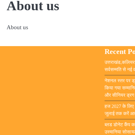
About us
About us
Recent Po
उत्तराखंड,कलियर 
सर्वसम्मति से नई
नेशनल स्तर पर ड्
किया गया सम्मानि
और सीनियर ड्रग इ
हज 2027 के लिए आ
जुलाई तक करें आ
ब्लड डोनेट कैंप 
उस्मानिया सोसाय