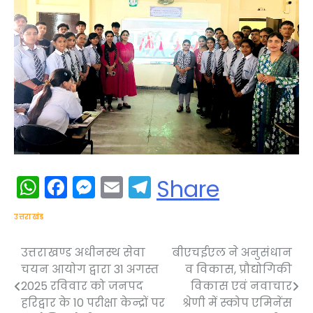
WhatsApp
Facebook
Messenger
Email
Telegram
Share
उत्तराखंड
उत्तराखण्ड अधीनस्थ सेवा
बीएचईएल ने अनुसंधान
Post
चयन आयोग द्वारा 31 अगस्त
व विकास, प्रौद्योगिकी
navigation
2025 रविवार को जनपद
विकास एवं नवाचार
हरिद्वार के 10 परीक्षा केन्द्रों पर
श्रेणी में स्कोप एमिनेंस