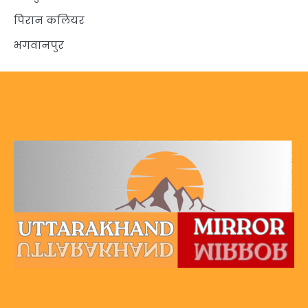
पिरान कलियर
भगवानपुर