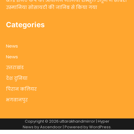
ब्लड डोनेट कैंप का आयोजन जामिया शम्सुल उलूम में साबरी
उस्मानिया सोसायटी की जानिब से किया गया
Categories
News
News
उत्तराखंड
देश दुनिया
पिरान कलियर
भगवानपुर
Copyright © 2026
uttarakhandmirror
| Hyper
News by
Ascendoor
| Powered by
WordPress
.