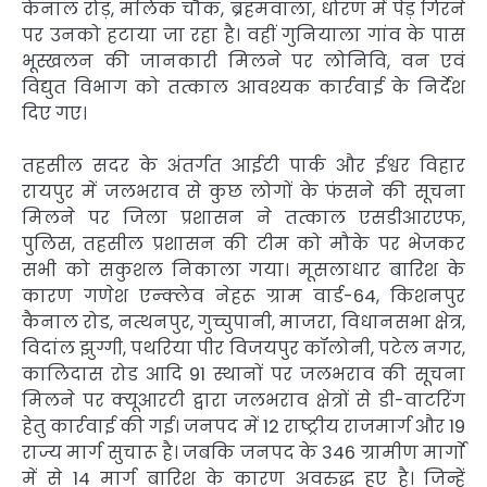
केनाल रोड़, मलिक चौक, ब्रहमवाला, धोरण में पेड़ गिरने
पर उनको हटाया जा रहा है। वहीं गुनियाला गांव के पास
भूस्खलन की जानकारी मिलने पर लोनिवि, वन एवं
विद्युत विभाग को तत्काल आवश्यक कार्रवाई के निर्देश
दिए गए।
तहसील सदर के अंतर्गत आईटी पार्क और ईश्वर विहार
रायपुर में जलभराव से कुछ लोगों के फंसने की सूचना
मिलने पर जिला प्रशासन ने तत्काल एसडीआरएफ,
पुलिस, तहसील प्रशासन की टीम को मौके पर भेजकर
सभी को सकुशल निकाला गया। मूसलाधार बारिश के
कारण गणेश एन्क्लेव नेहरू ग्राम वार्ड-64, किशनपुर
कैनाल रोड, नत्थनपुर, गुच्चुपानी, माजरा, विधानसभा क्षेत्र,
विदांल झुग्गी, पथरिया पीर विजयपुर कॉलोनी, पटेल नगर,
कालिदास रोड आदि 91 स्थानों पर जलभराव की सूचना
मिलने पर क्यूआरटी द्वारा जलभराव क्षेत्रों से डी-वाटरिंग
हेतु कार्रवाई की गई। जनपद में 12 राष्ट्रीय राजमार्ग और 19
राज्य मार्ग सुचारू है। जबकि जनपद के 346 ग्रामीण मार्गाे
में से 14 मार्ग बारिश के कारण अवरुद्ध हुए है। जिन्हें