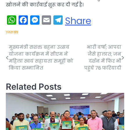
खोलने की कार्रवाई शुरू कर दी गई है।
WhatsApp
Facebook
Messenger
Email
Telegram
Share
उत्तराखंड
मुख्यमंत्री सशक्त बहना उत्सव
भारी वर्षा; आपदा
Post
योजना कार्यक्रम में सीएम ने
जैसे हालात; जन
navigation
महिला स्वयं सहायता समूहों को
दर्शन में फिर भी
किया सम्मानित
पहुंचे 78 फरियादी
Related Posts