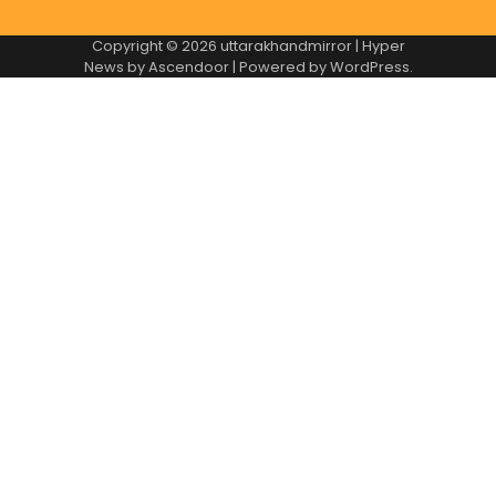
Copyright © 2026
uttarakhandmirror
| Hyper
News by
Ascendoor
| Powered by
WordPress
.