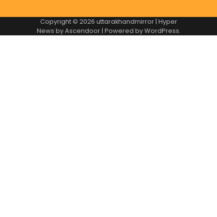
Copyright © 2026
uttarakhandmirror
| Hyper
News by
Ascendoor
| Powered by
WordPress
.