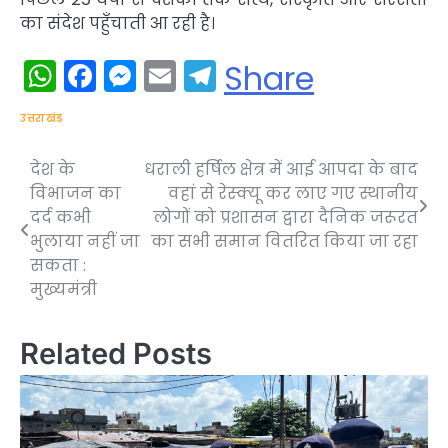
का संदेश पहुँचाती आ रही है।
WhatsApp
Facebook
Messenger
Email
Telegram
Share
उत्तराखंड
देश के
धराली हर्षिल क्षेत्र में आई आपदा के बाद
Post
विभाजन का
वहां से रेस्क्यू कर लाए गए स्थानीय
navigation
दर्द कभी
लोगों को प्रशासन द्वारा दैनिक जरूरत
भुलाया नहीं जा
का सभी समान वितरित किया जा रहा
सकता :
मुख्यमंत्री
Related Posts