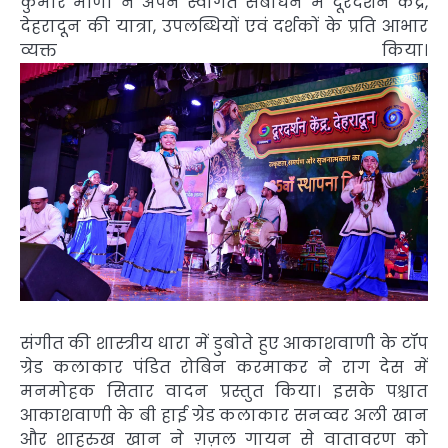
कुमार मीणा ने अपने स्वागत संबोधन में दूरदर्शन केंद्र,
देहरादून की यात्रा, उपलब्धियों एवं दर्शकों के प्रति आभार
व्यक्त किया।
संगीत की शास्त्रीय धारा में डुबोते हुए आकाशवाणी के टॉप
ग्रेड कलाकार पंडित रोबिन करमाकर ने राग देस में
मनमोहक सितार वादन प्रस्तुत किया। इसके पश्चात
आकाशवाणी के बी हाई ग्रेड कलाकार सनव्वर अली खान
और शाहरुख खान ने ग़ज़ल गायन से वातावरण को