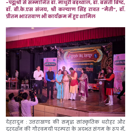
-पद्मश्री से सम्मानित डॉ. माधुरी बड़थ्वाल, डॉ. बसंती बिष्ट,
डॉ. बी.के.एस संजय, श्री कल्याण सिंह रावत “मैती”, डॉ.
प्रीतम भारतवाण भी कार्यक्रम में हुए शामिल
देहरादून : उत्तराखण्ड की समृद्ध सांस्कृतिक धरोहर और
दूरदर्शन की गौरवमयी परम्परा के अद्भुत संगम के रूप में,