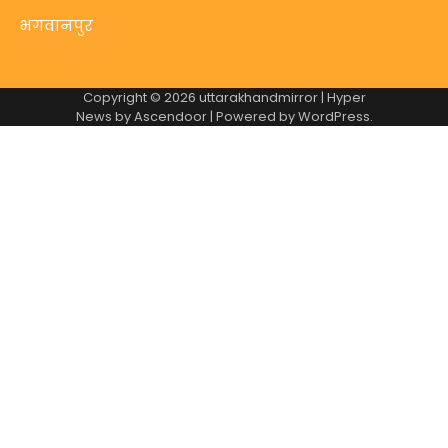
भगवानपुर
Copyright © 2026
uttarakhandmirror
| Hyper
News by
Ascendoor
| Powered by
WordPress
.