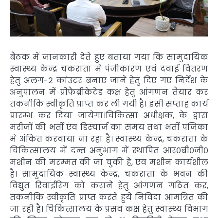
बैठक में जानकारी देते हुए बताया गया कि सामुदायिक
स्वास्थ्य केन्द्र चकराता मे पंजीकारण एवं दवाई वितरण
हेतु अलग-2 कांउटर बनाए जाने हेतु दिए गए निर्देश के
अनुपालन में प्रीफैब्रीकेटेड कक्ष हेतु आंगणन तैयार कर
तकनीकि स्वीकृति प्राप्त कर ली गयी है। इसी सप्ताह कार्य
प्रारम्भ कर दिया जायेगा।चिकित्सा अधीक्षक, के द्वारा
मरीजों की भर्ती एंव डिस्चार्ज का समय तथा भर्ती पंजिका
मे अंकित करवाया जा रहा है। स्वास्थ्य केन्द्र, चकराता के
चिकित्सालय में दन्त अनुभाग में स्थापित आर०बी०जी०
मशीन की मरम्मत की जा चुकी है, एंव मशीन कार्यशील
है। सामुदायिक स्वास्थ्य केन्द्र, चकराता के भवन की
विद्युत रिवाईरिंग को करानेे हेतु आंगणन गठित कर,
तकनीकि स्वीकृति प्राप्त करते हुये निविदा आंमत्रित की
जा रही है। चिकित्सालय के प्रसव कक्ष हेतु स्वास्थ्य विभाग