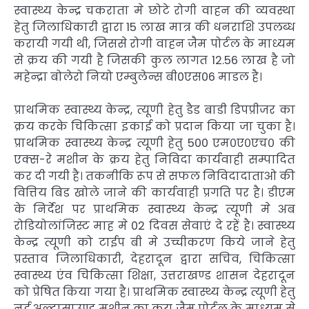
स्वास्थ्य केन्द्र चकराता मे छोटे रोगी वाहन की व्यवस्था
हेतु जिलाधिकारी द्वारा 15 लाख मात्र की धनराशि उपलब्ध
करायी गयी थी, जिससे रोगी वाहन जैम पोर्टल के माध्यम
से क्रय की गयी है जिसकी कुल लागत 12.56 लाख है जो
महेन्द्रा बोलेरो नियो एम्बुलेन्स बी0एस06 माडल है।
प्राथमिक स्वास्थ्य केन्द्र, त्यूणी हेतु डैड बाडी डिपप्रीजर का
क्रय करके चिकित्सा इकाई को प्रदान किया जा चुका है।
प्राथमिक स्वास्थ्य केन्द्र त्यूणी हेतु 500 एम०ए०एच० की
एक्स-रे मशीन के क्रय हेतु निविदा कार्यवाही सम्पादित
कर दी गयी है। तकनीकि रूप से सफल निविदादाताओ की
वित्तिय बिड खोले जाने की कार्यवाही प्रगति पर है। डीएम
के निर्देश पर प्राथमिक स्वास्थ्य केन्द्र त्यूणी मे अब
रोडियोलांजिस्ट माह मे 02 दिवस सेवाएं दे रहें है। स्वास्थ्य
केन्द्र त्यूणी को टाईप बी मे उच्चीकरण किये जाने हेतु
प्रस्ताव जिलाधिकारी, देहरादून द्वारा सचिव, चिकित्सा
स्वास्थ्य एंव चिकित्सा शिक्षा, उत्तराखण्ड शासन देहरादून
को प्रेषित किया गया है। प्राथमिक स्वास्थ्य केन्द्र त्यूणी हेतु
नई अल्ट्रासाउण्ड मशीन का क्रय जैम पोर्टल के माध्यम से