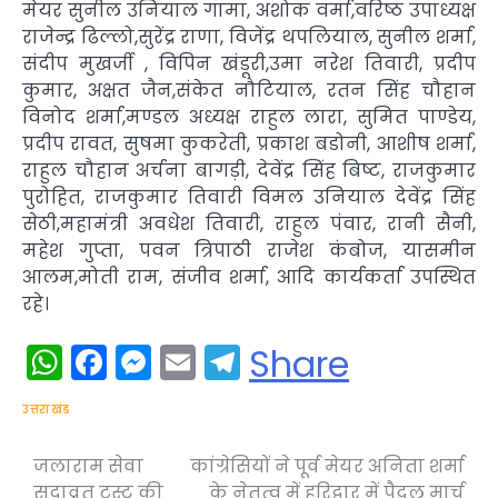
मेयर सुनील उनियाल गामा, अशोक वर्मा,वरिष्ठ उपाध्यक्ष
राजेन्द्र ढिल्लो,सुरेंद्र राणा, विजेंद्र थपलियाल, सुनील शर्मा,
संदीप मुखर्जी , विपिन खंडूरी,उमा नरेश तिवारी, प्रदीप
कुमार, अक्षत जैन,संकेत नौटियाल, रतन सिंह चौहान
विनोद शर्मा,मण्डल अध्यक्ष राहुल लारा, सुमित पाण्डेय,
प्रदीप रावत, सुषमा कुकरेती, प्रकाश बडोनी, आशीष शर्मा,
राहुल चौहान अर्चना बागड़ी, देवेंद्र सिंह बिष्ट, राजकुमार
पुरोहित, राजकुमार तिवारी विमल उनियाल देवेंद्र सिंह
सेठी,महामंत्री अवधेश तिवारी, राहुल पंवार, रानी सैनी,
महेश गुप्ता, पवन त्रिपाठी राजेश कंबोज, यासमीन
आलम,मोती राम, संजीव शर्मा, आदि कार्यकर्ता उपस्थित
रहे।
WhatsApp
Facebook
Messenger
Email
Telegram
Share
उत्तराखंड
जलाराम सेवा
कांग्रेसियों ने पूर्व मेयर अनिता शर्मा
Post
सदाव्रत ट्रस्ट की
के नेतृत्व में हरिद्वार में पैदल मार्च