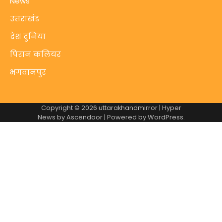
News
उत्तराखंड
देश दुनिया
पिरान कलियर
भगवानपुर
Copyright © 2026
uttarakhandmirror
| Hyper
News by
Ascendoor
| Powered by
WordPress
.