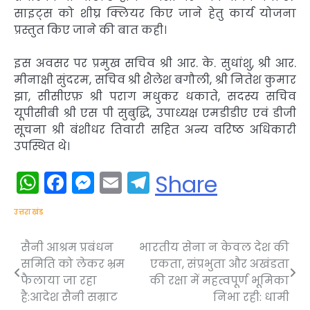
साइट्स को शीघ्र क्लियर किए जाने हेतु कार्य योजना
प्रस्तुत किए जाने की बात कही।
इस अवसर पर प्रमुख सचिव श्री आर. के. सुधांशु, श्री आर.
मीनाक्षी सुंदरम, सचिव श्री शैलेश बगौली, श्री नितेश कुमार
झा, सीसीएफ़ श्री पराग मधुकर धकाते, सदस्य सचिव
यूपीसीबी श्री एस पी सुबुद्धि, उपाध्यक्ष एमडीडीए एवं डीजी
सूचना श्री बंशीधर तिवारी सहित अन्य वरिष्ठ अधिकारी
उपस्थित थे।
WhatsApp
Facebook
Messenger
Email
Telegram
Share
उत्तराखंड
सैनी आश्रम प्रबंधन
भारतीय सेना न केवल देश की
Post
समिति को लेकर भ्रम
एकता, संप्रभुता और अखंडता
navigation
फैलाया जा रहा
की रक्षा में महत्वपूर्ण भूमिका
है:आदेश सैनी सम्राट
निभा रही: धामी