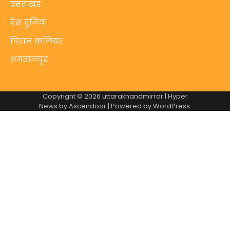
उत्तराखंड
देश दुनिया
पिरान कलियर
भगवानपुर
Copyright © 2026
uttarakhandmirror
| Hyper
News by
Ascendoor
| Powered by
WordPress
.