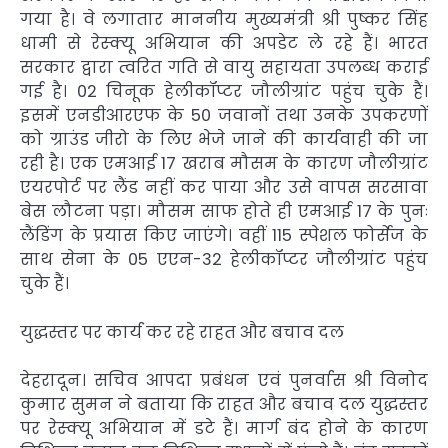
गया है। वे लगातार माननीय मुख्यमंत्री श्री पुष्कर सिंह
धामी से रेस्क्यू अभियान की अपडेट ले रहे हैं। भारत
सरकार द्वारा त्वरित गति से वायु सहायता उपलब्ध कराई
गई है। 02 चिनूक हेलीकॉप्टर जौलीग्रांट पहुंच चुके हैं।
इसमें एनडीआरएफ के 50 जवानों तथा उनके उपकरणों
को ग्राउंड जीरो के लिए भेजे जाने की कार्यवाही की जा
रही है। एक एमआई 17 खराब मौसम के कारण जौलीग्रांट
एयरपोर्ट पर लैंड नहीं कर पाया और उसे वापस सरसावा
बेस लौटना पड़ा। मौसम साफ होते ही एमआई 17 के पुनः
लैंडिंग के प्रयास किए जाएंगे। वहीं 115 स्पेशल फोर्सेज के
साथ सेना के 05 एएन-32 हेलीकॉप्टर जौलीग्रांट पहुंच
चुके हैं।
युद्धस्तर पर कार्य कर रहे राहत और बचाव दल
देहरादून। सचिव आपदा प्रबंधन एवं पुनर्वास श्री विनोद
कुमार सुमन ने बताया कि राहत और बचाव दल युद्धस्तर
पर रेस्क्यू अभियान में डटे हैं। मार्ग बंद होने के कारण