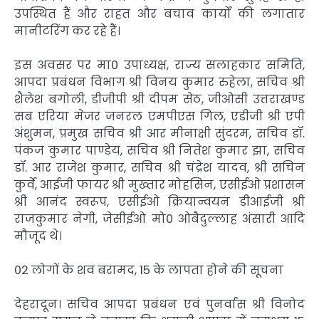
उपस्थित हैं और राहत और बचाव कार्यों की लगातार
मानीटरिंग कर रहे हैं।
इस अवसर पर मा0 उपाध्यक्ष, राज्य सलाहकार समिति,
आपदा प्रबंधन विभाग श्री विनय कुमार रुहेला, सचिव श्री
शैलेश बगोली, डीजीपी श्री दीपम सेठ, जीओसी उत्तराखण्ड
सब एरिया मेजर जनरल एमपीएस गिल, एडीजी श्री एपी
अंशुमन, प्रमुख सचिव श्री आर मीनाक्षी सुंदरम, सचिव डॉ.
पंकज कुमार पाण्डेय, सचिव श्री नितेश कुमार झा, सचिव
डॉ. आर राजेश कुमार, सचिव श्री चंद्रेश यादव, श्री सचिन
कुर्वे, आईजी फायर श्री मुख्तार मोहसिन, एसीईओ प्रशासन
श्री आनंद स्वरूप, एसीईओ क्रियान्वयन डीआईजी श्री
राजकुमार नेगी, जेसीईओ मो0 ओबैदुल्लाह अंसारी आदि
मौजूद थे।
02 लोगों के शव बरामद, 15 के लापता होने की सूचना
देहरादून। सचिव आपदा प्रबंधन एवं पुनर्वास श्री विनोद