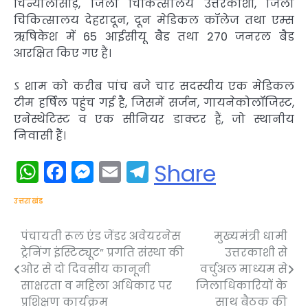
चिन्यालीसौंड़, जिला चिकित्सालय उत्तरकाशी, जिला
चिकित्सालय देहरादून, दून मेडिकल कॉलेज तथा एम्स
ऋषिकेश में 65 आईसीयू बैड तथा 270 जनरल बैड
आरक्षित किए गए हैं।
ऽ शाम को करीब पांच बजे चार सदस्यीय एक मेडिकल
टीम हर्षिल पहुंच गई है, जिसमें सर्जन, गायनेकोलॉजिस्ट,
एनेस्थेटिस्ट व एक सीनियर डाक्टर हैं, जो स्थानीय
निवासी हैं।
WhatsApp
Facebook
Messenger
Email
Telegram
Share
उत्तराखंड
पंचायती रूल एंड जेंडर अवेयरनेस
मुख्यमंत्री धामी
Post
ट्रेनिंग इंस्टिट्यूट” प्रगति संस्था की
उत्तरकाशी से
navigation
ओर से दो दिवसीय कानूनी
वर्चुअल माध्यम से
साक्षरता व महिला अधिकार पर
जिलाधिकारियों के
प्रशिक्षण कार्यक्रम
साथ बैठक की