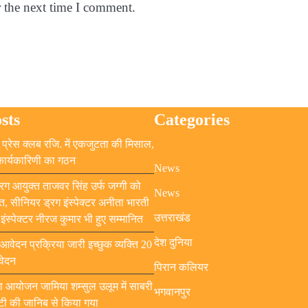
r the next time I comment.
sts
Categories
प्रेस क्लब रजि. में एकजुटता की मिसाल,
 कार्यकारिणी का गठन
News
रग आयुक्त ताजवर सिंह उर्फ जग्गी को
News
त, सीनियर ड्रग इंस्पेक्टर अनीता भारती
उत्तराखंड
ंस्पेक्टर नीरज कुमार भी हुए सम्मानित
देश दुनिया
वेदन प्रक्रिया जारी इच्छुक व्यक्ति 20
वेदन
पिरान कलियर
का आयोजन जामिया शम्सुल उलूम में साबरी
भगवानपुर
टी की जानिब से किया गया