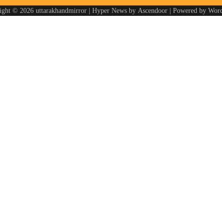
ight © 2026
uttarakhandmirror
| Hyper News by
Ascendoor
| Powered by
Word