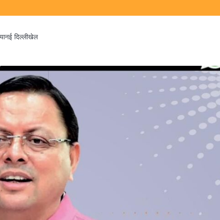
िया
नई दिल्ली
खेल