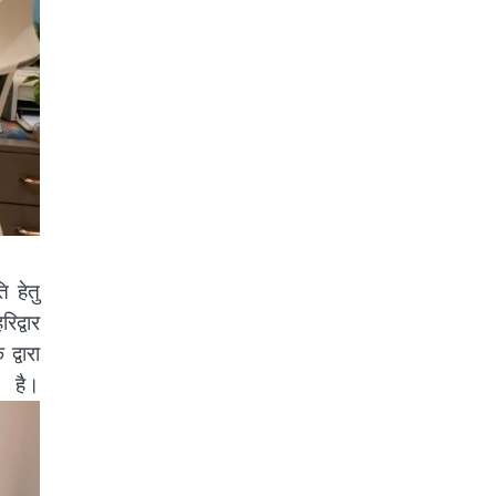
 हेतु
द्वार
्वारा
ै।