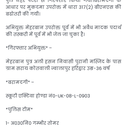
पुल नहर पटरी से गिरफ्तार किया गया।बरामदगी के
आधार पर मुकदमा उपरोक्त में धारा 317(2) बीएनएस की
बढोतरी की गयी।
अभियुक्त मेहरबान उपरोक्त पूर्व में भी अवैध मादक पदार्थ
की तस्करी में पूर्व में भी जेल जा चुका है।
*गिरफ्तार अभियुक्त* –
मेहरबान पुत्र अली हसन निवासी पुरानी मस्जिद के पास
ग्राम सराय कोतवाली ज्वालापुर हरिद्वार उम्र-36 वर्ष
*बरामदगी* –
स्कूटी एक्टिवा होण्डा नं0-UK-08-L-0903
*पुलिस टीम*
1- अ030नि0 गम्भीर तोमर