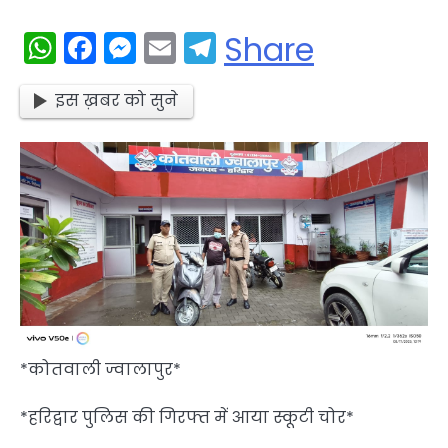
WhatsApp
Facebook
Messenger
Email
Telegram
Share
इस ख़बर को सुने
*कोतवाली ज्वालापुर*
*हरिद्वार पुलिस की गिरफ्त में आया स्कूटी चोर*